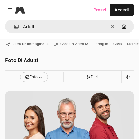
Magnific
Prezzi
Accedi
Close menu
Cancella
Cerca 
Crea un'immagine IA
Crea un video IA
Famiglia
Casa
Matrim
Foto Di Adulti
Foto
Filtri