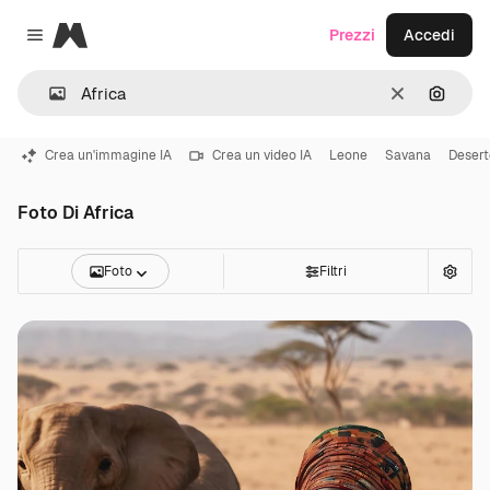
Magnific
Prezzi
Accedi
Close menu
Cancella
Cerca 
Crea un'immagine IA
Crea un video IA
Leone
Savana
Desert
Foto Di Africa
Foto
Filtri