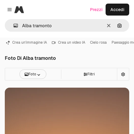
Magnific
Prezzi
Accedi
Close menu
Cancella
Cerca 
Crea un'immagine IA
Crea un video IA
Cielo rosa
Paesaggio m
Foto Di Alba tramonto
Foto
Filtri