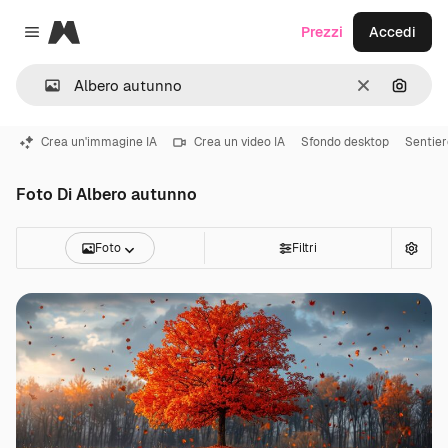
Magnific
Prezzi
Accedi
Close menu
Cancella
Cerca 
Crea un'immagine IA
Crea un video IA
Sfondo desktop
Sentier
Foto Di Albero autunno
Foto
Filtri