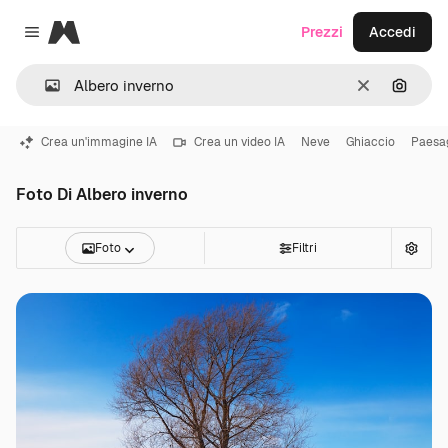
Magnific
Prezzi
Accedi
Close menu
Cancella
Cerca 
Crea un'immagine IA
Crea un video IA
Neve
Ghiaccio
Paesag
Foto Di Albero inverno
Foto
Filtri