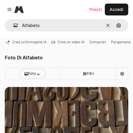
Magnific
Prezzi
Accedi
Close menu
Cancella
Cerca 
Crea un'immagine IA
Crea un video IA
Computer
Pergamena
Foto Di Alfabeto
Foto
Filtri