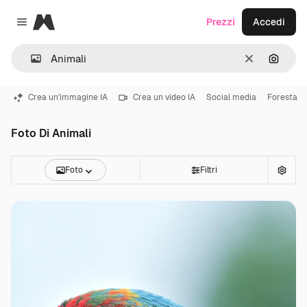
Magnific
Prezzi
Accedi
Close menu
Cancella
Cerca 
Crea un'immagine IA
Crea un video IA
Social media
Foresta
Foto Di Animali
Foto
Filtri