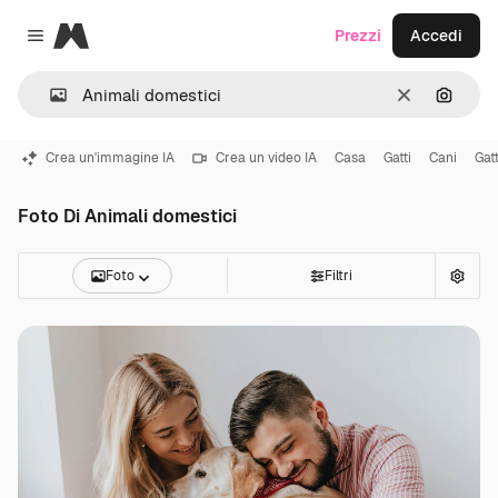
Magnific
Prezzi
Accedi
Close menu
Cancella
Cerca 
Crea un'immagine IA
Crea un video IA
Casa
Gatti
Cani
Gatt
Foto Di Animali domestici
Foto
Filtri