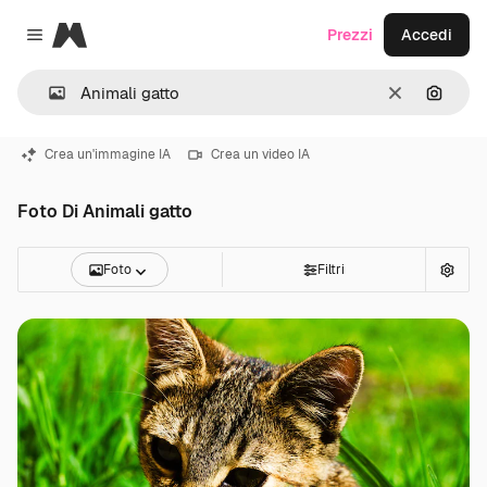
Magnific
Prezzi
Accedi
Close menu
Cancella
Cerca 
Crea un'immagine IA
Crea un video IA
Foto Di Animali gatto
Foto
Filtri