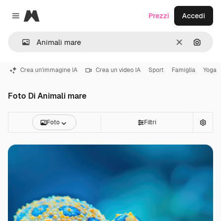
Magnific
Prezzi
Accedi
Close menu
Cancella
Cerca 
Crea un'immagine IA
Crea un video IA
Sport
Famiglia
Yoga
Foto Di Animali mare
Foto
Filtri