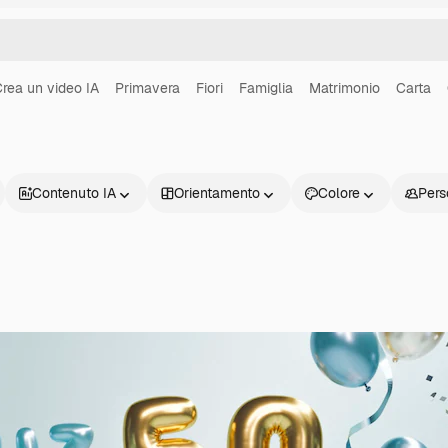
rea un video IA
Primavera
Fiori
Famiglia
Matrimonio
Carta
Contenuto IA
Orientamento
Colore
Pers
Prodotti
Inizia