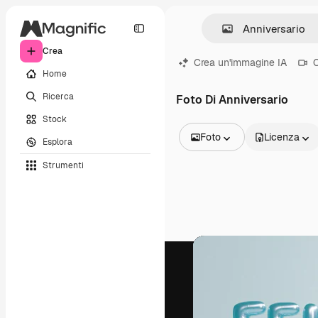
Crea
Crea un'immagine IA
C
Home
Ricerca
Foto Di Anniversario
Stock
Foto
Licenza
Esplora
Tutte le immagini
Strumenti
Vettori
Illustrazioni
Foto
PSD
Modelli
Mockup
Video
Clip video
Motion graphic
Modelli di video
Icone
Modelli 3D
Font