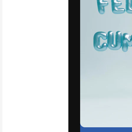
La piattaforma c
migliori lavori. 
creativi, impres
Italiano
Copyright © 2010