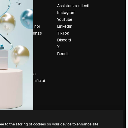
Prezzi
Assistenza clienti
Chi siamo
Instagram
Recensioni
YouTube
Lavora con noi
LinkedIn
Cerca tendenze
TikTok
Blog
Discord
Eventi
X
Slidesgo
Reddit
e
Vendi i tuoi
contenuti
Sala stampa
Cerchi magnific.ai
ree to the storing of cookies on your device to enhance site