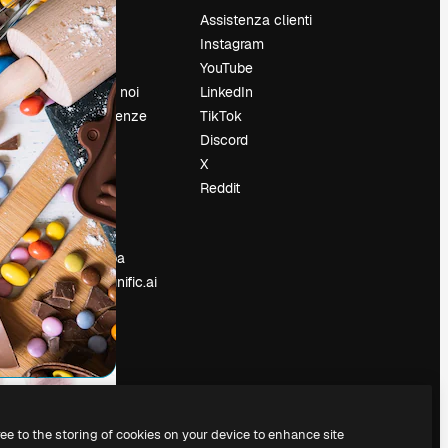
Prezzi
Assistenza clienti
Chi siamo
Instagram
Recensioni
YouTube
Lavora con noi
LinkedIn
Cerca tendenze
TikTok
Blog
Discord
Eventi
X
Slidesgo
Reddit
e
Vendi i tuoi
contenuti
Sala stampa
Cerchi magnific.ai
ree to the storing of cookies on your device to enhance site