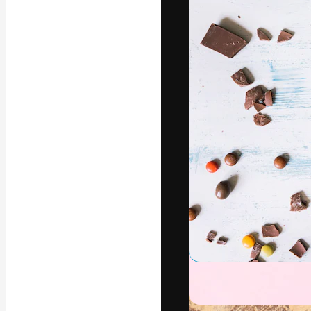
La piattaforma c
migliori lavori. 
creativi, impres
Italiano
Copyright © 2010