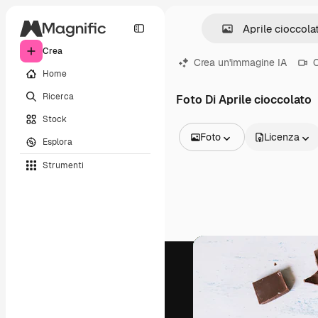
Crea
Crea un'immagine IA
C
Home
Ricerca
Foto Di Aprile cioccolato
Stock
Foto
Licenza
Esplora
Tutte le immagini
Strumenti
Vettori
Illustrazioni
Foto
PSD
Modelli
Mockup
Video
Clip video
Motion graphic
Modelli di video
Icone
Modelli 3D
Font