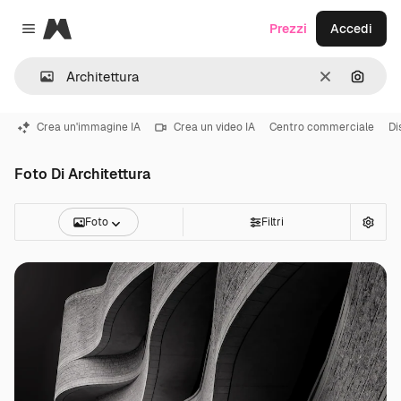
Magnific
Prezzi
Accedi
Close menu
Cancella
Cerca 
Crea un'immagine IA
Crea un video IA
Centro commerciale
Di
Foto Di Architettura
Foto
Filtri