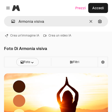
Magnific
Prezzi
Accedi
Close menu
Cancella
Cerca 
Crea un'immagine IA
Crea un video IA
Foto Di Armonia visiva
Foto
Filtri