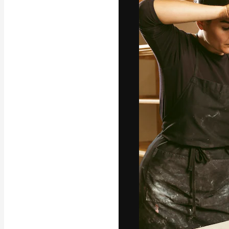
La piattaforma c
migliori lavori. 
creativi, impres
Italiano
Copyright © 2010