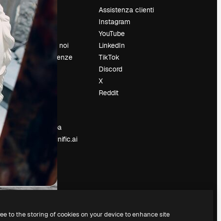
Prezzi
Assistenza clienti
Chi siamo
Instagram
Recensioni
YouTube
Lavora con noi
LinkedIn
Cerca tendenze
TikTok
Blog
Discord
Eventi
X
Slidesgo
Reddit
e
Vendi i tuoi
contenuti
Sala stampa
Cerchi magnific.ai
ree to the storing of cookies on your device to enhance site