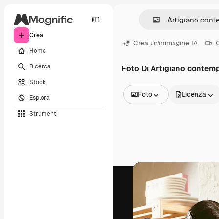
Crea
Crea un'immagine IA
C
Home
Ricerca
Foto Di Artigiano contem
Stock
Foto
Licenza
Esplora
Tutte le immagini
Strumenti
Vettori
Illustrazioni
Foto
PSD
Modelli
Mockup
Video
Clip video
Motion graphic
Modelli di video
Icone
Modelli 3D
Font