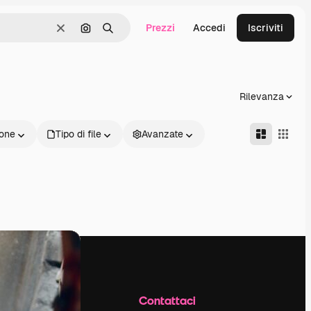
Prezzi
Accedi
Iscriviti
Cancella
Cerca per immagine
Ricerca
Rilevanza
one
Tipo di file
Avanzate
Azienda
Contattaci