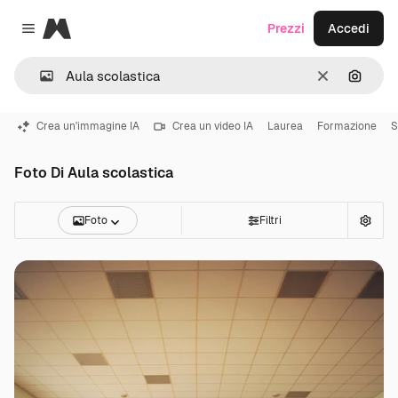
Magnific
Prezzi
Accedi
Close menu
Cancella
Cerca 
Crea un'immagine IA
Crea un video IA
Laurea
Formazione
S
Foto Di Aula scolastica
Foto
Filtri