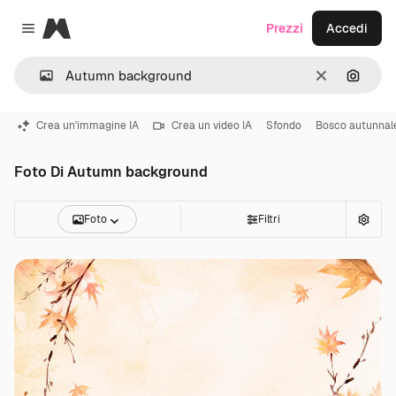
Magnific
Prezzi
Accedi
Close menu
Cancella
Cerca 
Crea un'immagine IA
Crea un video IA
Sfondo
Bosco autunnal
Foto Di Autumn background
Foto
Filtri