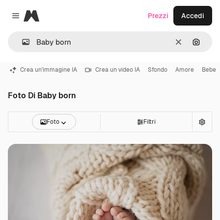
Magnific
Prezzi
Accedi
Close menu
Cancella
Cerca 
Crea un'immagine IA
Crea un video IA
Sfondo
Amore
Bebe
Foto Di Baby born
Foto
Filtri