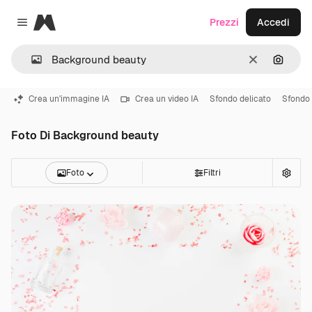
Magnific
Prezzi
Accedi
Close menu
Cancella
Cerca 
Crea un'immagine IA
Crea un video IA
Sfondo delicato
Sfondo 
Foto Di Background beauty
Foto
Filtri