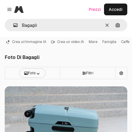
Magnific
Prezzi
Accedi
Close menu
Cancella
Cerca 
Crea un'immagine IA
Crea un video IA
Mare
Famiglia
Caffe
Foto Di Bagagli
Foto
Filtri