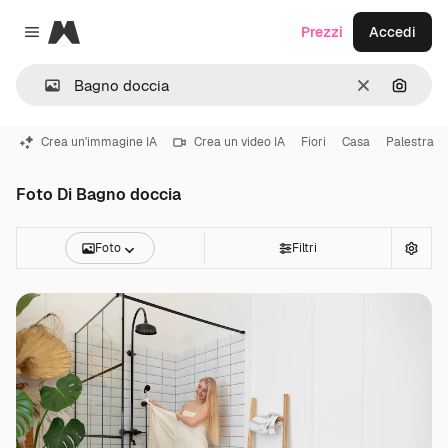
Magnific
Prezzi
Accedi
Close menu
Cancella
Cerca 
Crea un'immagine IA
Crea un video IA
Fiori
Casa
Palestra
Foto Di Bagno doccia
Foto
Filtri