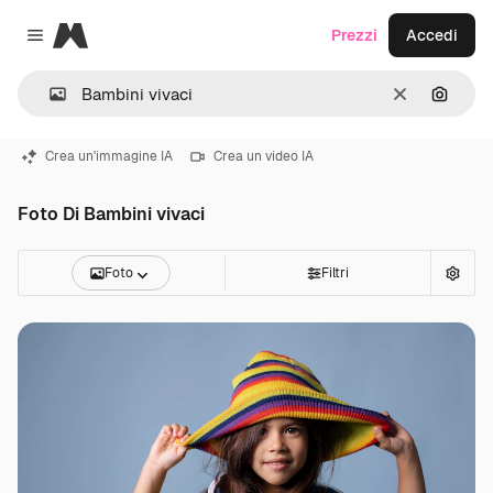
Magnific
Prezzi
Accedi
Close menu
Cancella
Cerca 
Crea un'immagine IA
Crea un video IA
Foto Di Bambini vivaci
Foto
Filtri