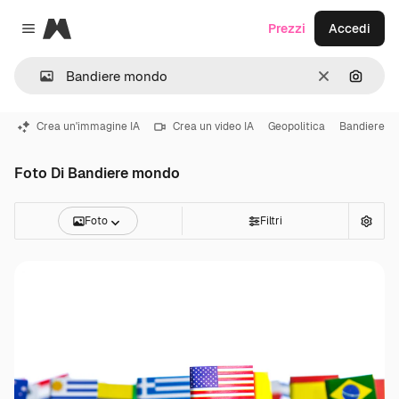
Magnific
Prezzi
Accedi
Close menu
Cancella
Cerca 
Crea un'immagine IA
Crea un video IA
Geopolitica
Bandiere
Foto Di Bandiere mondo
Foto
Filtri