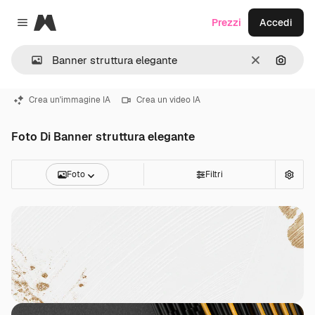
Magnific
Prezzi
Accedi
Close menu
Cancella
Cerca 
Crea un'immagine IA
Crea un video IA
Foto Di Banner struttura elegante
Foto
Filtri