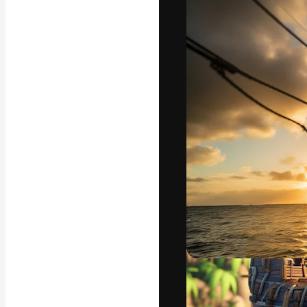
La piattaforma c
migliori lavori. 
creativi, impres
Italiano
Copyright © 2010