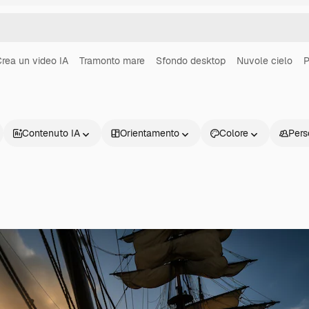
rea un video IA
Tramonto mare
Sfondo desktop
Nuvole cielo
P
Contenuto IA
Orientamento
Colore
Pers
Prodotti
Inizia