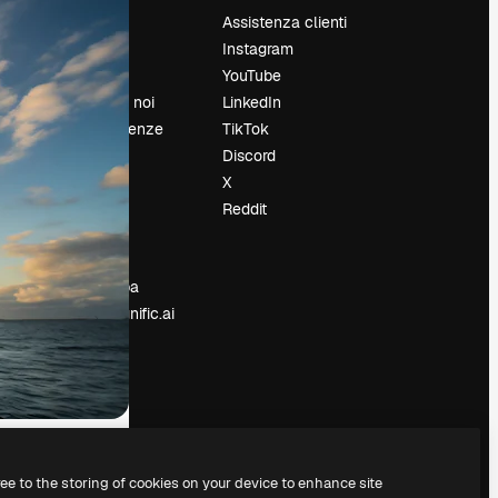
Prezzi
Assistenza clienti
Chi siamo
Instagram
Recensioni
YouTube
Lavora con noi
LinkedIn
Cerca tendenze
TikTok
Blog
Discord
Eventi
X
Slidesgo
Reddit
e
Vendi i tuoi
contenuti
Sala stampa
Cerchi magnific.ai
ree to the storing of cookies on your device to enhance site