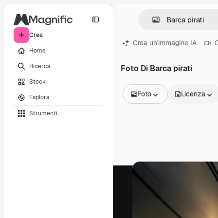
Crea
Crea un'immagine IA
C
Home
Ricerca
Foto Di Barca pirati
Stock
Foto
Licenza
Esplora
Tutte le immagini
Strumenti
Vettori
Illustrazioni
Foto
PSD
Modelli
Mockup
Video
Clip video
Motion graphic
Modelli di video
Icone
Modelli 3D
Font