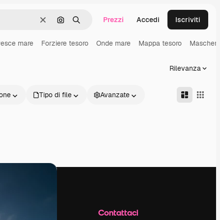
Prezzi
Accedi
Iscriviti
Cancella
Cerca per immagine
Ricerca
esce mare
Forziere tesoro
Onde mare
Mappa tesoro
Maschera
Rilevanza
one
Tipo di file
Avanzate
Azienda
Contattaci