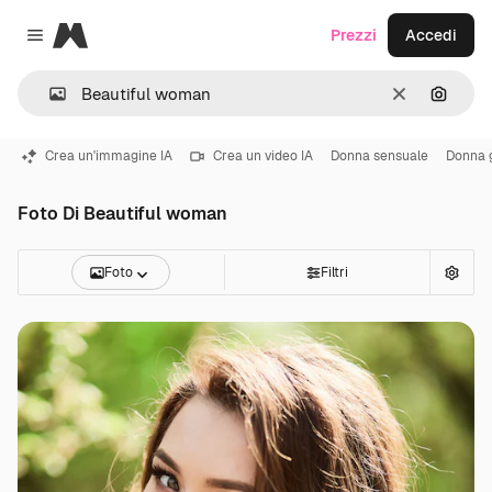
Magnific
Prezzi
Accedi
Close menu
Cancella
Cerca 
Crea un'immagine IA
Crea un video IA
Donna sensuale
Donna 
Foto Di Beautiful woman
Foto
Filtri