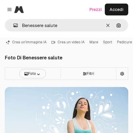
Magnific
Prezzi
Accedi
Close menu
Cancella
Cerca 
Crea un'immagine IA
Crea un video IA
Mare
Sport
Pedicure
Foto Di Benessere salute
Foto
Filtri