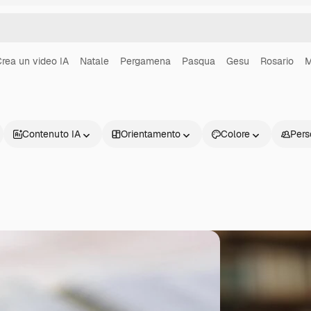
rea un video IA
Natale
Pergamena
Pasqua
Gesu
Rosario
M
Contenuto IA
Orientamento
Colore
Pers
Prodotti
Inizia