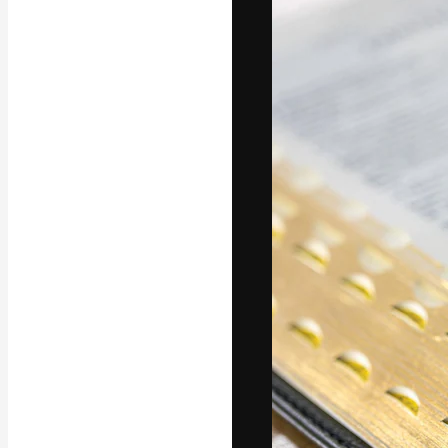
La piattaforma c
migliori lavori. 
creativi, impres
Italiano
Copyright © 2010