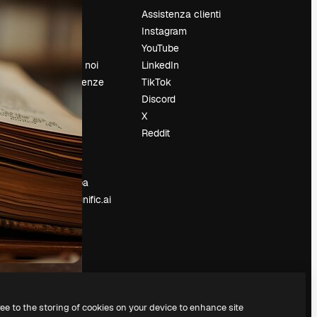
Prezzi
Assistenza clienti
Chi siamo
Instagram
Recensioni
YouTube
Lavora con noi
LinkedIn
Cerca tendenze
TikTok
Blog
Discord
Eventi
X
Slidesgo
Reddit
e
Vendi i tuoi
contenuti
Sala stampa
Cerchi magnific.ai
ree to the storing of cookies on your device to enhance site