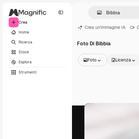
Crea
Crea un'immagine IA
C
Home
Ricerca
Foto Di Bibbia
Stock
Foto
Licenza
Esplora
Tutte le immagini
Strumenti
Vettori
Illustrazioni
Foto
PSD
Modelli
Mockup
Video
Clip video
Motion graphic
Modelli di video
Icone
Modelli 3D
Font