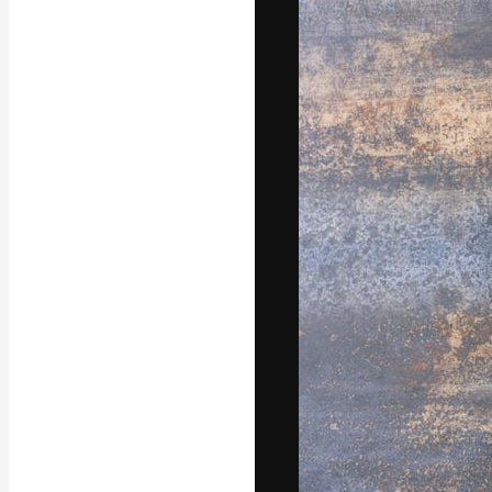
La piattaforma c
migliori lavori. 
creativi, impres
Italiano
Copyright © 2010