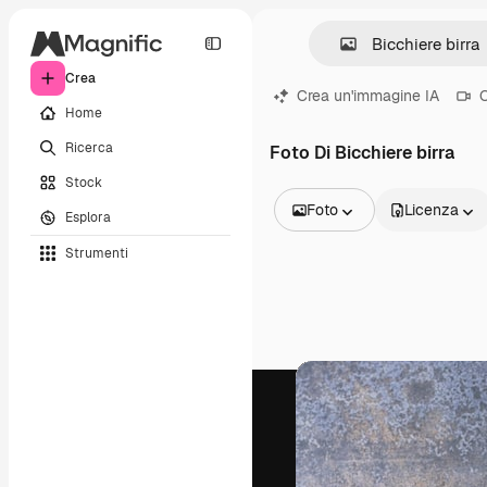
Crea
Crea un'immagine IA
C
Home
Ricerca
Foto Di Bicchiere birra
Stock
Foto
Licenza
Esplora
Tutte le immagini
Strumenti
Vettori
Illustrazioni
Foto
PSD
Modelli
Mockup
Video
Clip video
Motion graphic
Modelli di video
Icone
Modelli 3D
Font