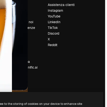
Prezzi
Assistenza clienti
Chi siamo
Instagram
Recensioni
YouTube
Lavora con noi
LinkedIn
Cerca tendenze
TikTok
Blog
Discord
Eventi
X
Slidesgo
Reddit
e
Vendi i tuoi
contenuti
Sala stampa
Cerchi magnific.ai
ree to the storing of cookies on your device to enhance site