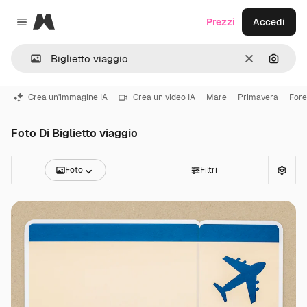
Magnific
Prezzi
Accedi
Close menu
Cancella
Cerca 
Crea un'immagine IA
Crea un video IA
Mare
Primavera
Fore
Foto Di Biglietto viaggio
Foto
Filtri