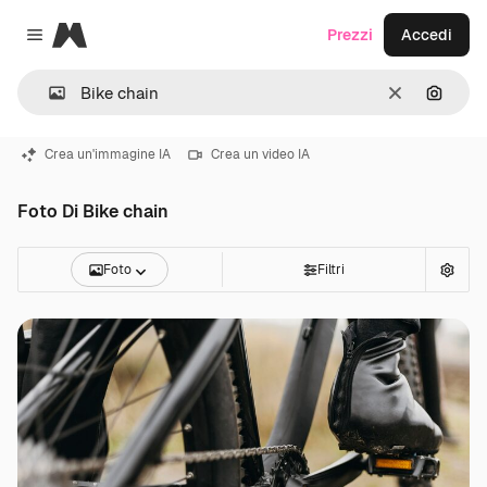
Magnific
Prezzi
Accedi
Close menu
Cancella
Cerca 
Crea un'immagine IA
Crea un video IA
Foto Di Bike chain
Foto
Filtri