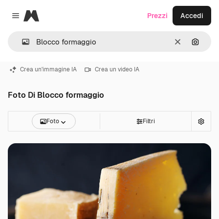
Magnific
Prezzi
Accedi
Close menu
Cancella
Cerca 
Crea un'immagine IA
Crea un video IA
Foto Di Blocco formaggio
Foto
Filtri