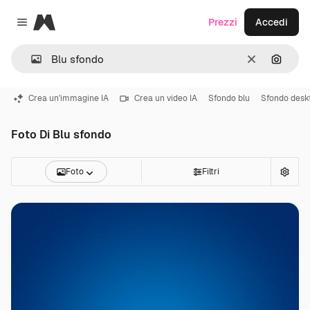
Magnific
Prezzi
Accedi
Close menu
Cancella
Cerca 
Crea un'immagine IA
Crea un video IA
Sfondo blu
Sfondo desk
Foto Di Blu sfondo
Foto
Filtri