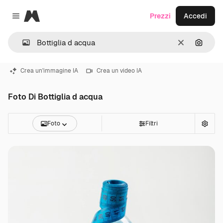
Magnific
Prezzi
Accedi
Close menu
Cancella
Cerca 
Crea un'immagine IA
Crea un video IA
Foto Di Bottiglia d acqua
Foto
Filtri