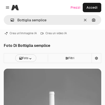
Magnific
Prezzi
Accedi
Close menu
Cancella
Cerca 
Crea un'immagine IA
Crea un video IA
Foto Di Bottiglia semplice
Foto
Filtri