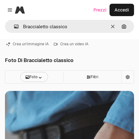
Magnific
Prezzi
Accedi
Close menu
Cancella
Cerca 
Crea un'immagine IA
Crea un video IA
Foto Di Braccialetto classico
Foto
Filtri