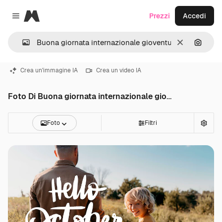
Magnific
Prezzi
Accedi
Close menu
Cancella
Cerca 
Crea un'immagine IA
Crea un video IA
Foto Di Buona giornata internazionale gioventu
Foto
Filtri