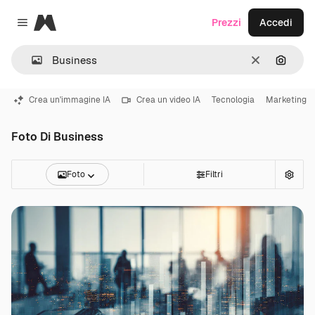
Magnific
Prezzi
Accedi
Close menu
Cancella
Cerca 
Crea un'immagine IA
Crea un video IA
Tecnologia
Marketing
Foto Di Business
Foto
Filtri