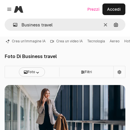
Magnific
Prezzi
Accedi
Close menu
Cancella
Cerca 
Crea un'immagine IA
Crea un video IA
Tecnologia
Aereo
Hot
Foto Di Business travel
Foto
Filtri