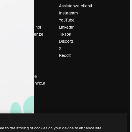
Prezzi
Assistenza clienti
Chi siamo
Instagram
Recensioni
YouTube
Lavora con noi
LinkedIn
Cerca tendenze
TikTok
Blog
Discord
Eventi
X
Slidesgo
Reddit
e
Vendi i tuoi
contenuti
Sala stampa
Cerchi magnific.ai
ree to the storing of cookies on your device to enhance site