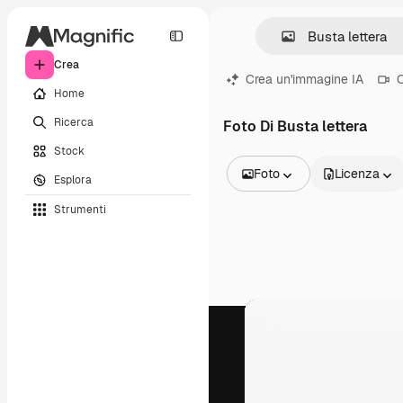
Crea
Crea un'immagine IA
C
Home
Ricerca
Foto Di Busta lettera
Stock
Foto
Licenza
Esplora
Tutte le immagini
Strumenti
Vettori
Illustrazioni
Foto
PSD
Modelli
Mockup
Video
Clip video
Motion graphic
Modelli di video
Icone
Modelli 3D
Font