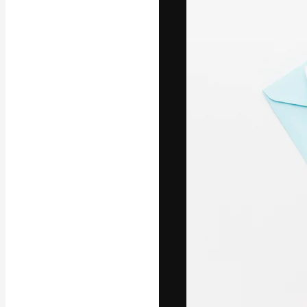
La piattaforma c
migliori lavori. 
creativi, impres
Italiano
Copyright © 2010