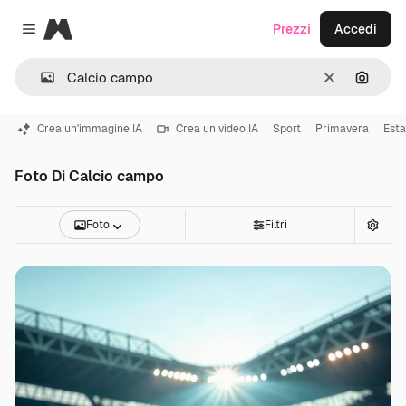
Magnific
Prezzi
Accedi
Close menu
Cancella
Cerca 
Crea un'immagine IA
Crea un video IA
Sport
Primavera
Esta
Foto Di Calcio campo
Foto
Filtri