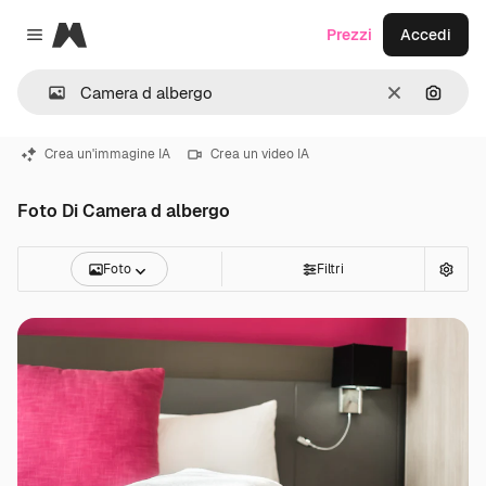
Magnific
Prezzi
Accedi
Close menu
Cancella
Cerca 
Crea un'immagine IA
Crea un video IA
Foto Di Camera d albergo
Foto
Filtri