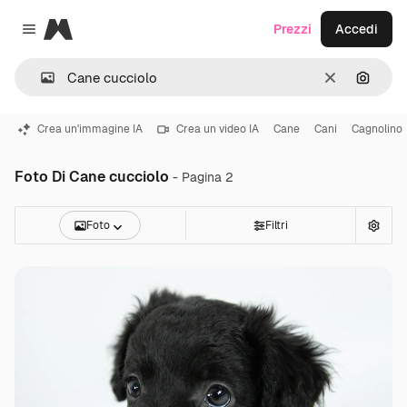
Magnific
Prezzi
Accedi
Close menu
Cancella
Cerca 
Crea un'immagine IA
Crea un video IA
Cane
Cani
Cagnolino
Foto Di Cane cucciolo
- Pagina 2
Foto
Filtri