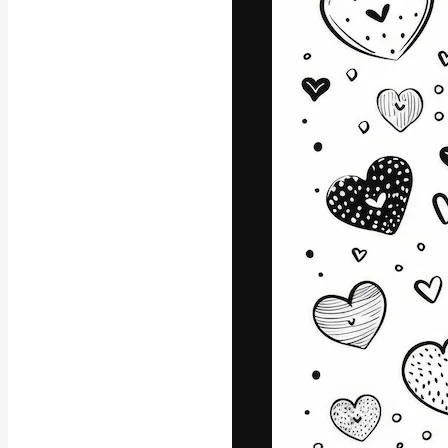
La piattaforma c
migliori lavori. 
creativi, impres
Italiano
Copyright © 2010