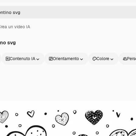
rea un video IA
ino svg
Contenuto IA
Orientamento
Colore
Pers
Prodotti
Inizia