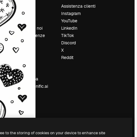
Prezzi
Assistenza clienti
Chi siamo
Instagram
Recensioni
YouTube
Lavora con noi
LinkedIn
Cerca tendenze
TikTok
Blog
Discord
Eventi
X
Slidesgo
Reddit
e
Vendi i tuoi
contenuti
Sala stampa
Cerchi magnific.ai
ree to the storing of cookies on your device to enhance site