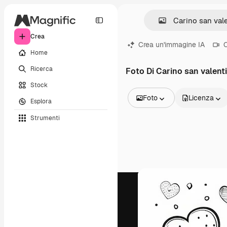
Crea
Crea un'immagine IA
C
Home
Ricerca
Foto Di Carino san valent
Stock
Foto
Licenza
Esplora
Tutte le immagini
Strumenti
Vettori
Illustrazioni
Foto
PSD
Modelli
Mockup
Video
Clip video
Motion graphic
Modelli di video
Icone
Modelli 3D
Font