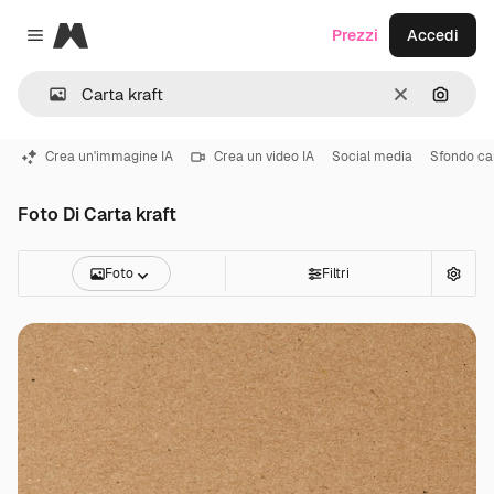
Magnific
Prezzi
Accedi
Close menu
Cancella
Cerca 
Crea un'immagine IA
Crea un video IA
Social media
Sfondo ca
Foto Di Carta kraft
Foto
Filtri