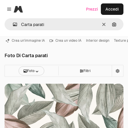
Magnific
Prezzi
Accedi
Close menu
Cancella
Cerca 
Crea un'immagine IA
Crea un video IA
Interior design
Texture 
Foto Di Carta parati
Foto
Filtri