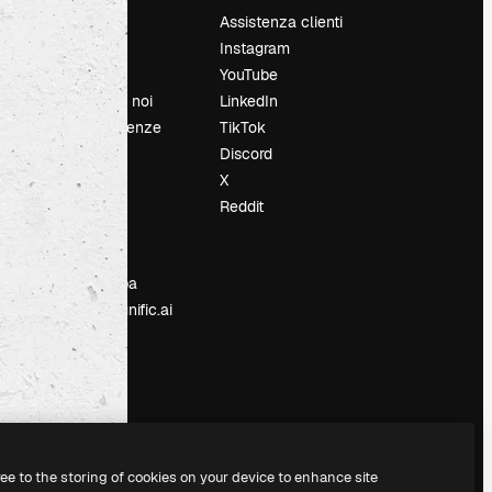
Prezzi
Assistenza clienti
Chi siamo
Instagram
Recensioni
YouTube
Lavora con noi
LinkedIn
Cerca tendenze
TikTok
Blog
Discord
Eventi
X
Slidesgo
Reddit
e
Vendi i tuoi
contenuti
Sala stampa
Cerchi magnific.ai
ree to the storing of cookies on your device to enhance site