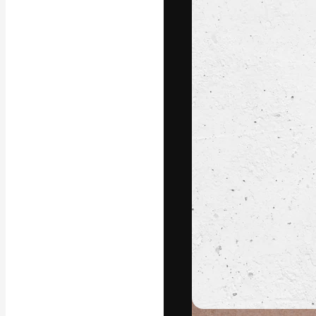
La piattaforma c
migliori lavori. 
creativi, impres
Italiano
Copyright © 2010