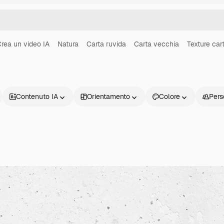
rea un video IA
Natura
Carta ruvida
Carta vecchia
Texture car
Contenuto IA
Orientamento
Colore
Pers
Prodotti
Inizia