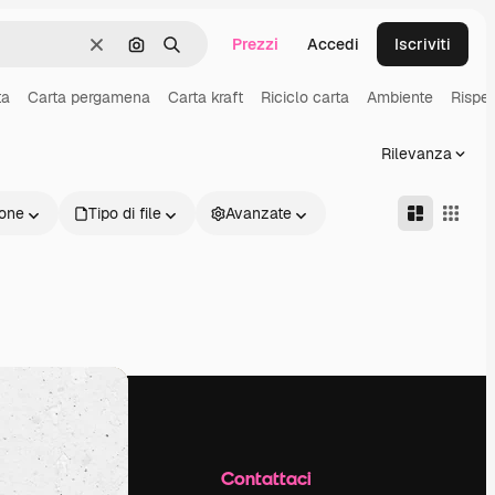
Prezzi
Accedi
Iscriviti
Cancella
Cerca per immagine
Ricerca
ta
Carta pergamena
Carta kraft
Riciclo carta
Ambiente
Rispe
Rilevanza
one
Tipo di file
Avanzate
Azienda
Contattaci