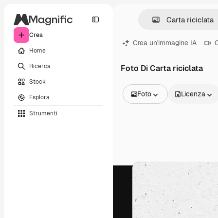
Crea
Crea un'immagine IA
C
Home
Ricerca
Foto Di Carta riciclata
Stock
Foto
Licenza
Esplora
Tutte le immagini
Strumenti
Vettori
Illustrazioni
Foto
PSD
Modelli
Mockup
Video
Clip video
Motion graphic
Modelli di video
Icone
Modelli 3D
Font