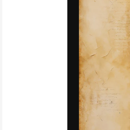
La piattaforma c
migliori lavori. 
creativi, impres
Italiano
Copyright © 2010