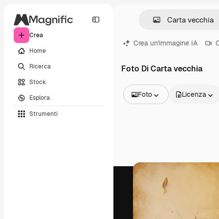
Crea
Crea un'immagine IA
C
Home
Ricerca
Foto Di Carta vecchia
Stock
Foto
Licenza
Esplora
Tutte le immagini
Strumenti
Vettori
Illustrazioni
Foto
PSD
Modelli
Mockup
Video
Clip video
Motion graphic
Modelli di video
Icone
Modelli 3D
Font