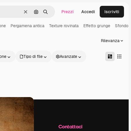
Prezzi
Accedi
Iscriviti
Cancella
Cerca per immagine
Ricerca
one
Pergamena antica
Texture rovinata
Effetto grunge
Sfondo 
Rilevanza
one
Tipo di file
Avanzate
Azienda
Contattaci