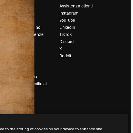
Prezzi
Assistenza clienti
Chi siamo
Instagram
Recensioni
YouTube
Lavora con noi
LinkedIn
Cerca tendenze
TikTok
Blog
Discord
Eventi
X
Slidesgo
Reddit
e
Vendi i tuoi
contenuti
Sala stampa
Cerchi magnific.ai
ree to the storing of cookies on your device to enhance site