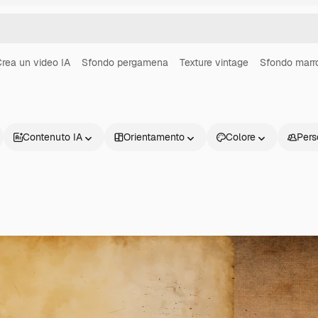
rea un video IA
Sfondo pergamena
Texture vintage
Sfondo marr
Contenuto IA
Orientamento
Colore
Pers
Prodotti
Inizia