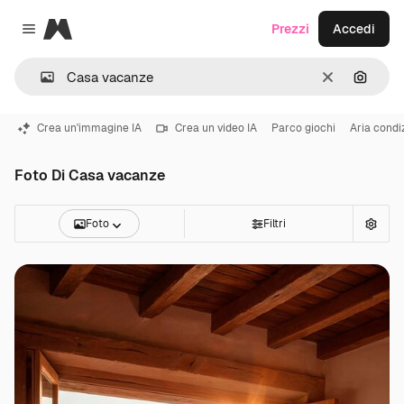
Magnific
Prezzi
Accedi
Close menu
Cancella
Cerca 
Crea un'immagine IA
Crea un video IA
Parco giochi
Aria condi
Foto Di Casa vacanze
Foto
Filtri