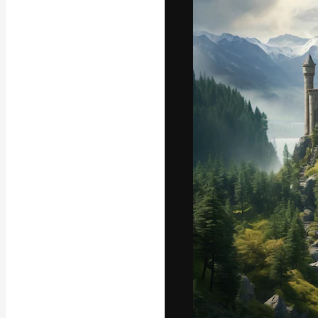
La piattaforma c
migliori lavori. 
creativi, impres
Italiano
Copyright © 2010