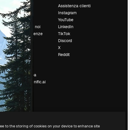
Prezzi
Assistenza clienti
Chi siamo
Instagram
Recensioni
YouTube
Lavora con noi
LinkedIn
Cerca tendenze
TikTok
Blog
Discord
Eventi
X
Slidesgo
Reddit
e
Vendi i tuoi
contenuti
Sala stampa
Cerchi magnific.ai
ree to the storing of cookies on your device to enhance site