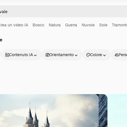
rea un video IA
Bosco
Natura
Guerra
Nuvole
Sole
Tramont
e
Contenuto IA
Orientamento
Colore
Pers
Prodotti
Inizia