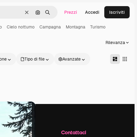
Prezzi
Accedi
Iscriviti
Cancella
Cerca per immagine
Ricerca
o
Cielo notturno
Campagna
Montagna
Turismo
Rilevanza
one
Tipo di file
Avanzate
Azienda
Contattaci