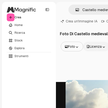
Crea
Crea un'immagine IA
C
Home
Ricerca
Foto Di Castello medieval
Stock
Foto
Licenza
Esplora
Tutte le immagini
Strumenti
Vettori
Illustrazioni
Foto
PSD
Modelli
Mockup
Video
Clip video
Motion graphic
Modelli di video
Icone
Modelli 3D
Font